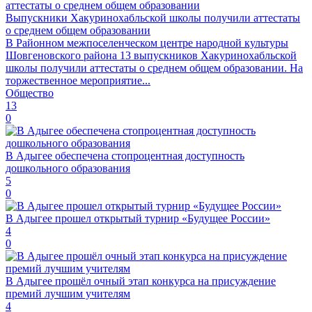
Выпускники Хакуринохабльской школы получили аттестаты
о среднем общем образовании
В Районном межпоселенческом центре народной культуры
Шовгеновского района 13 выпускников Хакуринохабльской
школы получили аттестаты о среднем общем образовании. На
торжественное мероприятие...
Общество
13
0
В Адыгее обеспечена стопроцентная доступность
дошкольного образования
5
0
В Адыгее прошел открытый турнир «Будущее России»
4
0
В Адыгее прошёл очный этап конкурса на присуждение
премий лучшим учителям
4