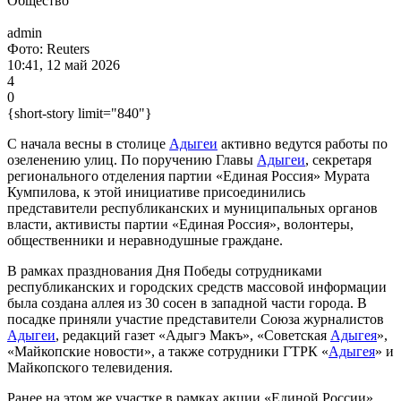
Общество
admin
Фото: Reuters
10:41, 12 май 2026
4
0
{short-story limit="840"}
С начала весны в столице
Адыгеи
активно ведутся работы по
озеленению улиц. По поручению Главы
Адыгеи
, секретаря
регионального отделения партии «Единая Россия» Мурата
Кумпилова, к этой инициативе присоединились
представители республиканских и муниципальных органов
власти, активисты партии «Единая Россия», волонтеры,
общественники и неравнодушные граждане.
В рамках празднования Дня Победы сотрудниками
республиканских и городских средств массовой информации
была создана аллея из 30 сосен в западной части города. В
посадке приняли участие представители Союза журналистов
Адыгеи
, редакций газет «Адыгэ Макъ», «Советская
Адыгея
»,
«Майкопские новости», а также сотрудники ГТРК «
Адыгея
» и
Майкопского телевидения.
Ранее на этом же участке в рамках акции «Единой России»