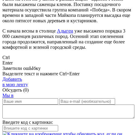
были высажены саженцы кленов. Поставку посадочного
материала осуществила группа компаний «Победа». В скором
времени в западной части Майкопа планируется высадка еще
около пятисот новых деревьев и кустарников.
С начала весны в столице
Адыгеи
уже высажено порядка 3
000 саженцев различных пород. Осенний этап озеленения
города продолжится, направленный на создание еще более
комфортной и зеленой городской среды.
Ctrl
Enter
Заметили ош
Ы
бку
Выделите текст и нажмите
Ctrl+Enter
Добавить
в мою ленту
Обсудить
(0)
Мы в
Введите код с картинки: