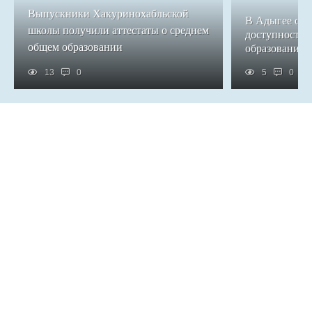
Выпускники Хакуринохабльской
В Адыгее обе
школы получили аттестаты о среднем
доступность 
общем образовании
образования
13
0
5
0