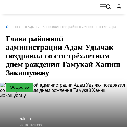
Новости Адыгеи - Кошехабльский район
»
Общество
» Глава районной администрации Адам Удычак поздравил со сто трёхлетним днем рождения Тамукай Ханиш Закашуовну
Глава районной
администрации Адам Удычак
поздравил со сто трёхлетним
днем рождения Тамукай Ханиш
Закашуовну
Общество
admin
Фото: Reuters