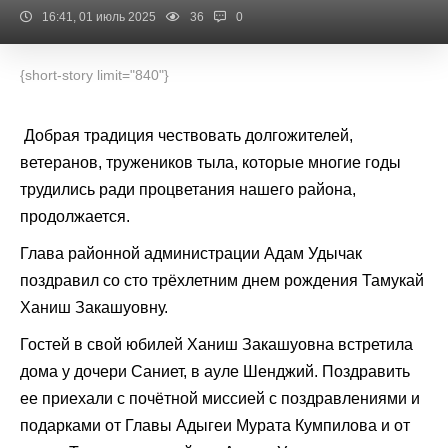
16:41, 01 июль 2025
36
0
{short-story limit="840"}
Добрая традиция чествовать долгожителей,
ветеранов, тружеников тыла, которые многие годы
трудились ради процветания нашего района,
продолжается.
Глава районной администрации Адам Удычак
поздравил со сто трёхлетним днем рождения Тамукай
Ханиш Закашуовну.
Гостей в свой юбилей Ханиш Закашуовна встретила
дома у дочери Саниет, в ауле Шенджий. Поздравить
ее приехали с почётной миссией с поздравлениями и
подарками от Главы Адыгеи Мурата Кумпилова и от