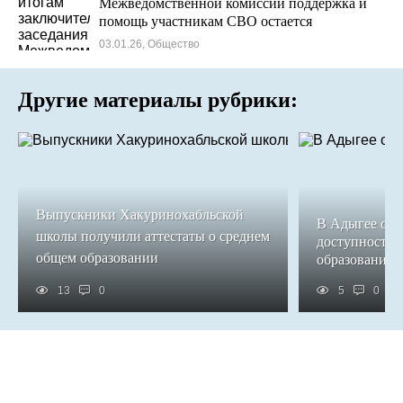
Межведомственной комиссии поддержка и
помощь участникам СВО остается
приоритетной
03.01.26, Общество
Другие материалы рубрики:
Выпускники Хакуринохабльской
В Адыгее обе
школы получили аттестаты о среднем
доступность 
общем образовании
образования
13
0
5
0