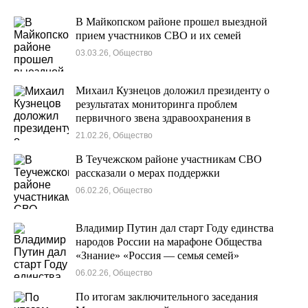
В Майкопском районе прошел выездной
прием участников СВО и их семей
03.03.26, Общество
Михаил Кузнецов доложил президенту о
результатах мониторинга проблем
первичного звена здравоохранения в
регионах России
21.02.26, Общество
В Теучежском районе участникам СВО
рассказали о мерах поддержки
06.02.26, Общество
Владимир Путин дал старт Году единства
народов России на марафоне Общества
«Знание» «Россия — семья семей»
06.02.26, Общество
По итогам заключительного заседания