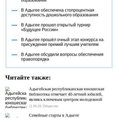
образовании
В Адыгее обеспечена стопроцентная
доступность дошкольного образования
В Адыгее прошел открытый турнир
«Будущее России»
В Адыгее прошёл очный этап конкурса на
присуждение премий лучшим учителям
В Адыгее обсудили вопросы обеспечения
правопорядка
Читайте также:
Адыгейская республиканская юношеская
библиотека отмечает 40-летний юбилей,
являясь ключевым центром молодежной
культуры и патриотического воспитания
11.06.26, Общество
Семейные старты в Адыгее