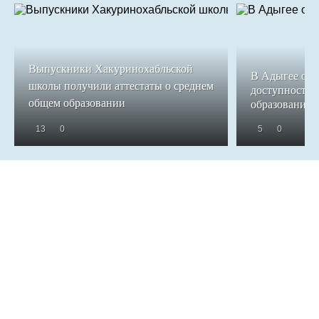
Выпускники Хакуринохабльской
В Адыгее обе
школы получили аттестаты о среднем
доступность 
общем образовании
образования
13
0
5
0