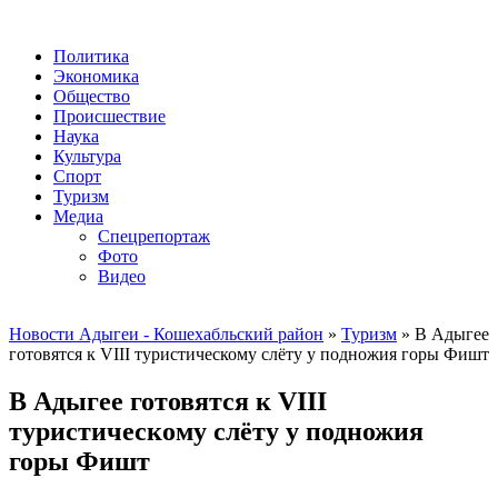
Политика
Экономика
Общество
Происшествие
Наука
Культура
Спорт
Туризм
Медиа
Спецрепортаж
Фото
Видео
Новости Адыгеи - Кошехабльский район
»
Туризм
» В Адыгее
готовятся к VIII туристическому слёту у подножия горы Фишт
В Адыгее готовятся к VIII
туристическому слёту у подножия
горы Фишт