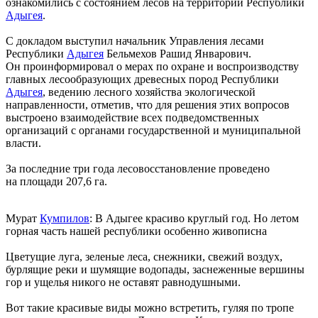
ознакомились с состоянием лесов на территории Республики
Адыгея
.
С докладом выступил начальник Управления лесами
Республики
Адыгея
Бельмехов Рашид Январович.
Он проинформировал о мерах по охране и воспроизводству
главных лесообразующих древесных пород Республики
Адыгея
, ведению лесного хозяйства экологической
направленности, отметив, что для решения этих вопросов
выстроено взаимодействие всех подведомственных
организаций с органами государственной и муниципальной
власти.
За последние три года лесовосстановление проведено
на площади 207,6 га.
Мурат
Кумпилов
: В Адыгее красиво круглый год. Но летом
горная часть нашей республики особенно живописна
Цветущие луга, зеленые леса, снежники, свежий воздух,
бурлящие реки и шумящие водопады, заснеженные вершины
гор и ущелья никого не оставят равнодушными.
Вот такие красивые виды можно встретить, гуляя по тропе