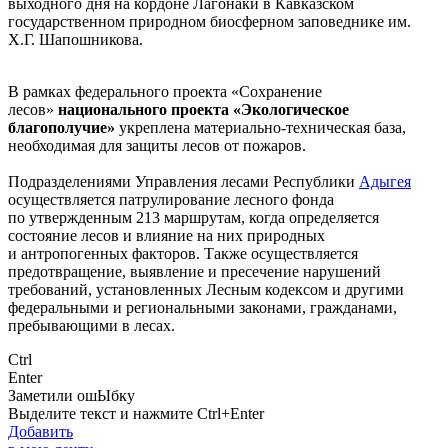
выходного дня на кордоне Лагонаки в Кавказском
государственном природном биосферном заповеднике им.
Х.Г. Шапошникова.
В рамках федерального проекта «Сохранение
лесов»
национального проекта «Экологическое
благополучие»
укреплена материально-техническая база,
необходимая для защиты лесов от пожаров.
Подразделениями Управления лесами Республики
Адыгея
осуществляется патрулирование лесного фонда
по утвержденным 213 маршрутам, когда определяется
состояние лесов и влияние на них природных
и антропогенных факторов. Также осуществляется
предотвращение, выявление и пресечение нарушений
требований, установленных Лесным кодексом и другими
федеральными и региональными законами, гражданами,
пребывающими в лесах.
Ctrl
Enter
Заметили ош
Ы
бку
Выделите текст и нажмите
Ctrl+Enter
Добавить