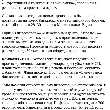
«Эффективная и конкурентная экономика», сообщили в
региональном проектном офисе.
Соглашения о создании новых производств были ранее
достигнуты на полях Кавказского инвестиционного форума,
который прошел 28–30 апреля в Минеральных Водах.
Один из инвесторов — «Инженерный центр „Апрель“» —
планирует до 2030 года наладить в промышленном парке
«Энем» выпуск котлов для систем отопления и горячего
водоснабжения. Проектная мощность нового производства
рассчитана до 50 тыс. единиц оборудования в год.
Компания «РТИ», которая уже выпускает продукцию в
производственном здании промпарка для субъектов МСП,
планирует выйти на новый уровень и построить обувную
фабрику. А «Жива продукт Про» разместит в «Энем» завод
биологически активных добавок и спортивного питания.
"Мы помогли отечественному инвестору на старте бизнеса. И
теперь у него появилась возможность выйти уже на другой
уровень и построить обувную фабрику. Там будут выпускать
мужскую, женскую и детскую обувь из ЭВА: пантолеты,
галоши, сабо, кроссовки и т.д. На фабрике будет создано 200
рабочих мест. Инвестиции в проект составят более 1,5 млрд