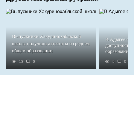
Выпускники Хакуринохабльской
В Адыгее обе
школы получили аттестаты о среднем
доступность 
общем образовании
образования
13
0
5
0