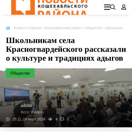
Новости Адыгеи - Кошехабльский район
»
Общество
» Школьникам села Красногвардейского рассказали о культуре и традициях адыгов
Школьникам села
Красногвардейского рассказали
о культуре и традициях адыгов
Общество
admin
Фото: Reuters
15:11, 19 март 2026
4
0