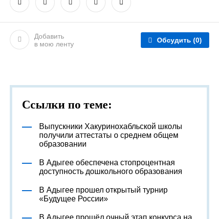
Добавить
Обсудить
(0)
в мою ленту
Ссылки по теме:
Выпускники Хакуринохабльской школы
получили аттестаты о среднем общем
образовании
В Адыгее обеспечена стопроцентная
доступность дошкольного образования
В Адыгее прошел открытый турнир
«Будущее России»
В Адыгее прошёл очный этап конкурса на