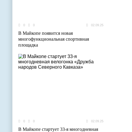
0
0
02.09.25
В Майкопе появится новая
многофункциональная спортивная
площадка
0
0
02.09.25
В Майкопе стартует 33-я многодневная