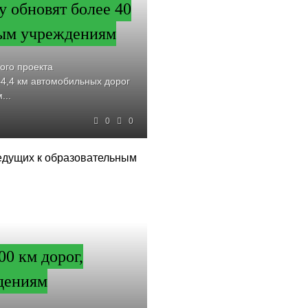
у обновят более 40
ным учреждениям
ого проекта
4,4 км автомобильных дорог
...
0
0
0 км дорог,
дениям